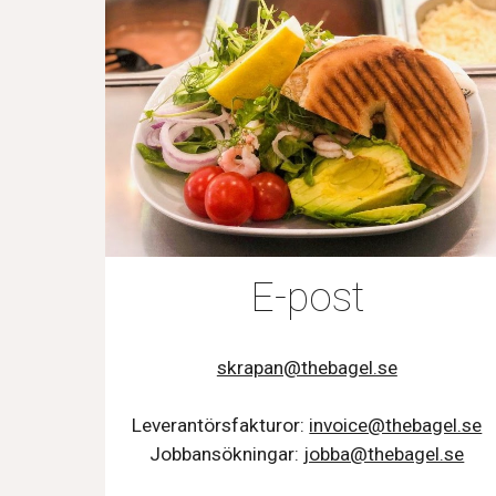
E-post
skrapan@thebagel.se
Leverantörsf
akturor
:
invoice@thebagel.se
Jobbansökningar:
jobba@thebagel.se